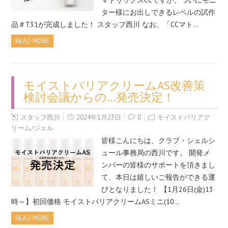
マトリックスCCですが、ついにモニ
ター様にお出しできるレベルの試作
品＃T31が完成しました！ スタッフ西川 なお、「CCマト…
READ MORE
モイストバリアクリームAS改善策
検討会議からの…発売決定！
スタッフ西川
2024年1月23日
0
モイストバリアク
リーム/ジェル
皆様こんにちは、クラブ・シェルシ
ュール事務局の西川です。 開発メ
ンバーの皆様のサポートを頂きまし
て、本日は嬉しいご報告ができる運
びとなりました！ 【1月26日(金)13
時～】初回価格 モイストバリアクリームASミニ(10…
READ MORE