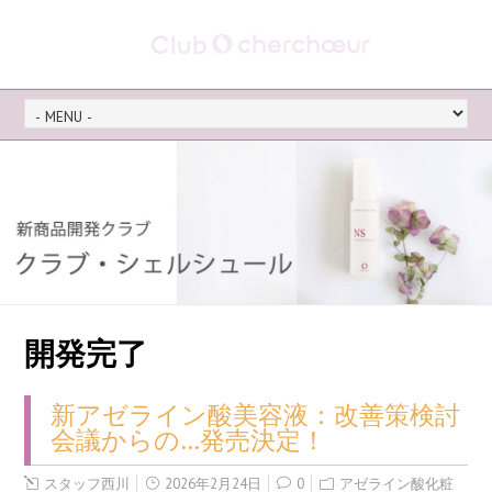
開発完了
新アゼライン酸美容液：改善策検討
会議からの…発売決定！
スタッフ西川
2026年2月24日
0
アゼライン酸化粧