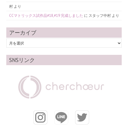
村
より
CCマトリックス試作品#18,#19 完成しました
に
スタッフ中村
より
アーカイブ
ア
ー
カ
SNSリンク
イ
ブ